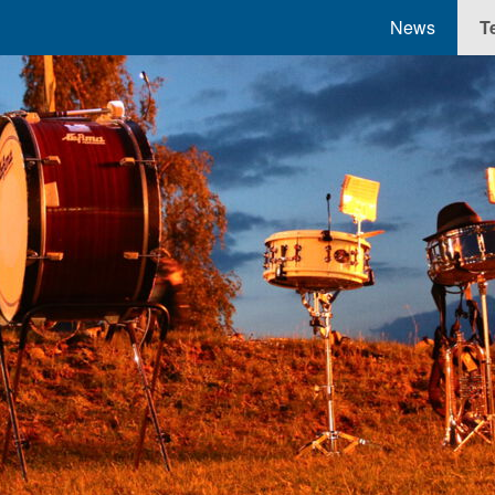
Navigation übersp
News
T